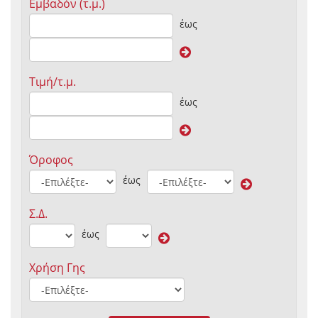
Εμβαδόν (τ.μ.)
έως
Τιμή/τ.μ.
έως
Όροφος
έως
Σ.Δ.
έως
Χρήση Γης