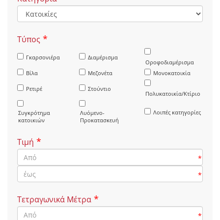
*
Τύπος
Γκαρσονιέρα
Διαμέρισμα
Οροφοδιαμέρισμα
Βίλα
Μεζονέτα
Μονοκατοικία
Ρετιρέ
Στούντιο
Πολυκατοικία/Κτίριο
Λοιπές κατηγορίες
Συγκρότημα
Λυόμενο-
κατοικιών
Προκατασκευή
*
Τιμή
*
*
*
Τετραγωνικά Μέτρα
*