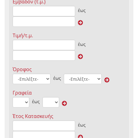
Εμβαδόν (τ.μ.)
έως
Τιμή/τ.μ.
έως
Όροφος
έως
Γραφεία
έως
Έτος Κατασκευής
έως