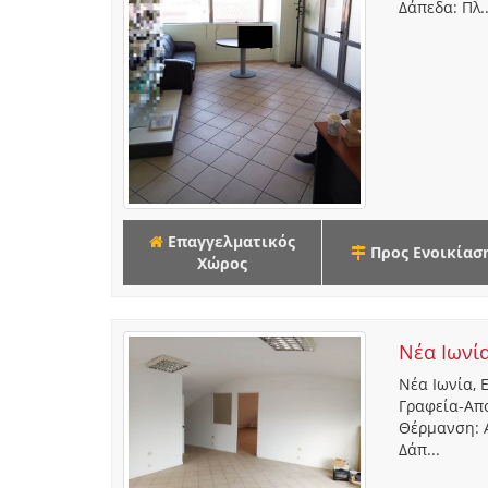
Δάπεδα: Πλ..
Επαγγελματικός
Προς Ενοικίασ
Χώρος
Νέα Ιωνί
Νέα Ιωνία, 
Γραφεία-Απο
Θέρμανση: Α
Δάπ...