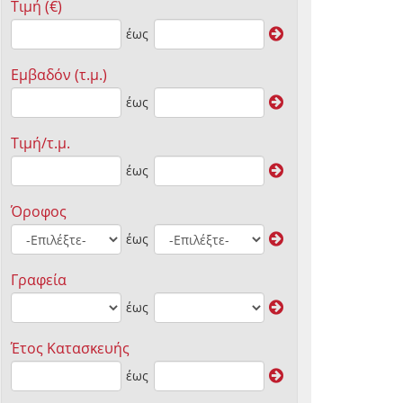
Τιμή (€)
έως
Εμβαδόν (τ.μ.)
έως
Τιμή/τ.μ.
έως
Όροφος
έως
Γραφεία
έως
Έτος Κατασκευής
έως