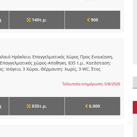
η
140τ.μ.
900
αλαιό Ηράκλειο, Επαγγελματικός Χώρος Προς Ενοικίαση,
: Επαγγελματικός χώρος-Αποθηκη, 835 τ.μ., Κατάσταση:
ς: Ισόγειο, 3 Χώροι, Θέρμανση: Χωρίς, 3 WC, Έτος
Τελευταία ενημέρωση: 5/8/2026
η
835τ.μ.
6.000