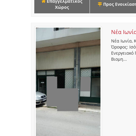
Επαγγελματικός
Προς Ενοικίασ
Χώρος
Νέα Ιωνί
Νέα Ιωνία, 
Όροφος: Ισό
Ενεργειακό 
Βιομη...