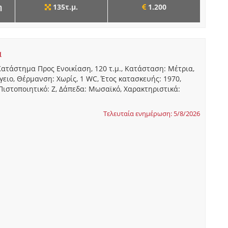
η
135τ.μ.
1.200
α
Κατάστημα Προς Ενοικίαση, 120 τ.μ., Κατάσταση: Μέτρια,
γειο, Θέρμανση: Χωρίς, 1 WC, Έτος κατασκευής: 1970,
Πιστοποιητικό: Ζ, Δάπεδα: Μωσαϊκό, Χαρακτηριστικά:
Τελευταία ενημέρωση: 5/8/2026