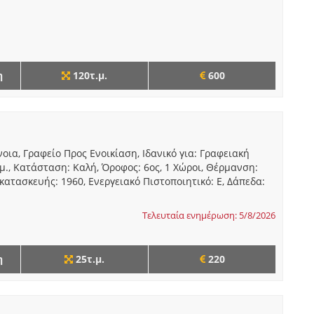
η
120τ.μ.
600
οια, Γραφείο Προς Ενοικίαση, Ιδανικό για: Γραφειακή
.μ., Κατάσταση: Καλή, Όροφος: 6ος, 1 Χώροι, Θέρμανση:
 κατασκευής: 1960, Ενεργειακό Πιστοποιητικό: Ε, Δάπεδα:
Τελευταία ενημέρωση: 5/8/2026
η
25τ.μ.
220