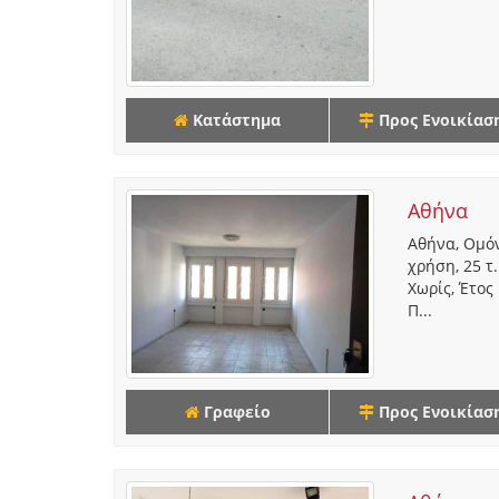
Κατάστημα
Προς Ενοικίασ
Αθήνα
Αθήνα, Ομόν
χρήση, 25 τ
Χωρίς, Έτος
Π...
Γραφείο
Προς Ενοικίασ