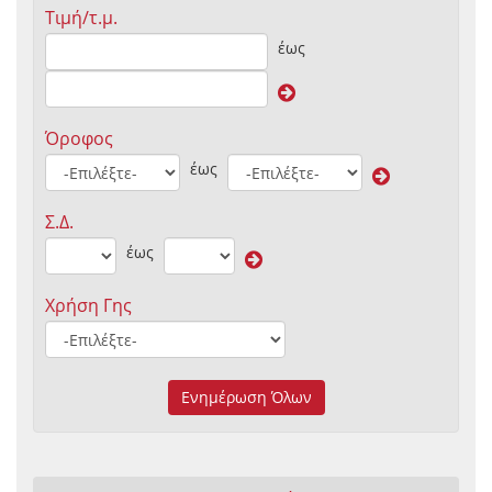
Τιμή/τ.μ.
έως
Όροφος
έως
Σ.Δ.
έως
Χρήση Γης
Ενημέρωση Όλων