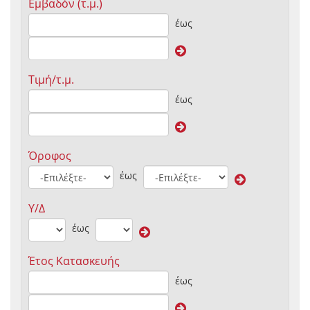
Εμβαδόν (τ.μ.)
έως
Τιμή/τ.μ.
έως
Όροφος
έως
Υ/Δ
έως
Έτος Κατασκευής
έως