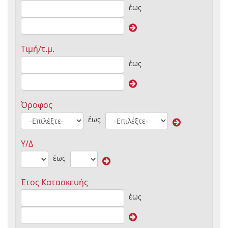
έως
Τιμή/τ.μ.
έως
Όροφος
έως
Υ/Δ
έως
Έτος Κατασκευής
έως