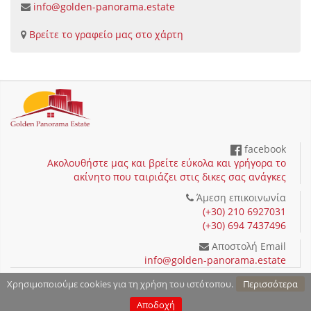
info@golden-panorama.estate
Βρείτε το γραφείο μας στο χάρτη
facebook
Ακολουθήστε μας και βρείτε εύκολα και γρήγορα το
ακίνητο που ταιριάζει στις δικες σας ανάγκες
Άμεση επικοινωνία
(+30) 210 6927031
(+30) 694 7437496
Αποστολή Email
info@golden-panorama.estate
Όροι χρήσης και Προστασία προσωπικών δεδομένων
Χρησιμοποιούμε cookies για τη χρήση του ιστότοπου.
Περισσότερα
Copyright 2026 by Golden Panorama Estate - Powered by
Fortunet Hellas
|
Αποδοχή
e-agents technology