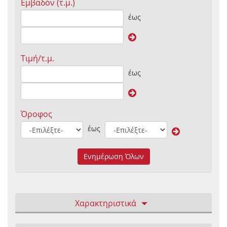
Εμβαδόν (τ.μ.)
έως
Τιμή/τ.μ.
έως
Όροφος
έως
Ενημέρωση Όλων
Χαρακτηριστικά