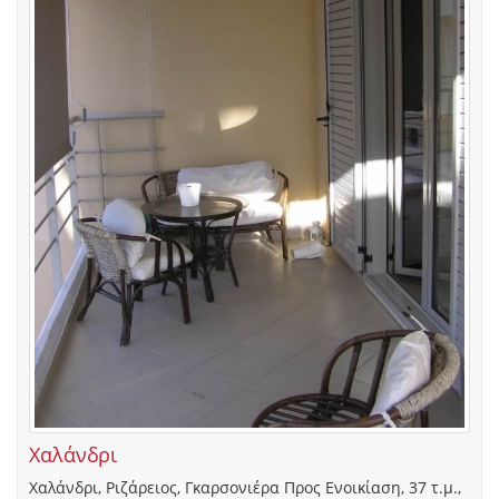
Χαλάνδρι
Χαλάνδρι, Ριζάρειος, Γκαρσονιέρα Προς Ενοικίαση, 37 τ.μ.,