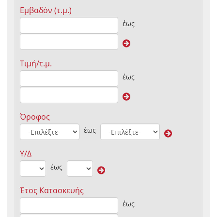
Εμβαδόν (τ.μ.)
έως
Τιμή/τ.μ.
έως
Όροφος
έως
Υ/Δ
έως
Έτος Κατασκευής
έως