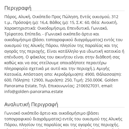
Περιγραφή
Πάρος, Αλυκή, Οικόπεδο Προς Πώληση, Εντός οικισμού, 312
τ.μ., Πρόσοψη (μ): 16,4, Βάθος (μ): 15, Σ.Κ: 60, Θέα: Ανοικτή,
Χαρακτηριστικά: Οικοδομήσιμο, Επενδυτικό, Γωνιακό,
Τρίφατσο, Επίπεδο, - (Γωνιακό οικόπεδο άρτιο και
οικοδομήσιμο (βάσει τοπογραφικού διαγράμματος) εντός του
οικισμού της Αλυκής Πάρου, πλησίον της παραλίας και της
αγοράς της περιοχής. Είναι κατάλληλο για ιδιωτική κατοικία ή
επένδυση. Ο φάκελος του ακινήτου είναι στην διάθεσή σας
καθώς και να σας στείλουμε οποιαδήποτε περαιτέρω
πληροφορία σχετικά με αυτό και την περιοχή.), Αμιγής
Κατοικία, Απόσταση απο: Αεροδρόμιο(m): 4900, Θάλασσα(m):
600, Πόλη(m): 12900, Χωριό(m): 250, Τιμή: 250.000€. Golden
Panorama Estate, Τηλ. Επικοινωνίας: 2106927031, email:
info@golden-panorama.estate
Αναλυτική Περιγραφή
Γωνιακό οικόπεδο άρτιο και οικοδομήσιμο (βάσει
τοπογραφικού διαγράμματος) εντός του οικισμού της Αλυκής
Πάρου, πλησίον της παραλίας και της αγοράς της περιοχής.