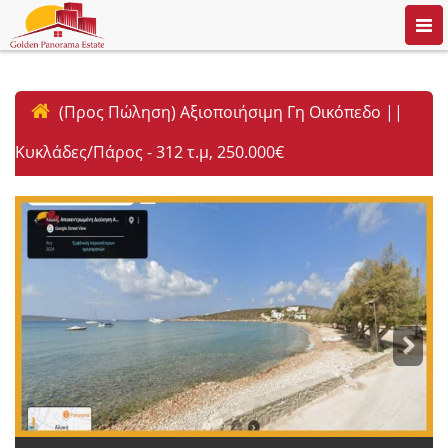
Togg
navi
(Προς Πώληση) Αξιοποιήσιμη Γη Οικόπεδο ||
Κυκλάδες/Πάρος - 312 τ.μ, 250.000€