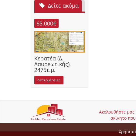
Δείτε ακόμα
65.000€
Κερατέα (Δ.
Λαυρεωτικής),
2475τ.μ.
Λεπτομέρειες
Ακολουθήστε μας κ
ακίνητο που 
Χρησιμο