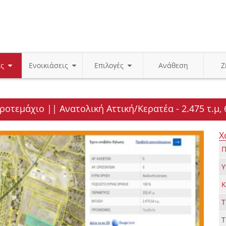
ις
Ενοικιάσεις
Επιλογές
Ανάθεση
Ζ
οτεμάχιο || Ανατολική Αττική/Κερατέα - 2.475 τ.μ, 
Χ
Π
Υ
Κ
Τ
Τ