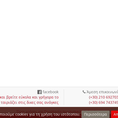
facebook
Άμεση επικοινων
αι βρείτε εύκολα και γρήγορα το
(+30) 210 69270
ταιριάζει στις δικες σας ανάγκες
(+30) 694 74374
Όροι χρήσης και Προστασία προσωπικών δεδομένων
ποιούμε cookies για τη χρήση του ιστότοπου.
Περισσότερα
Απ