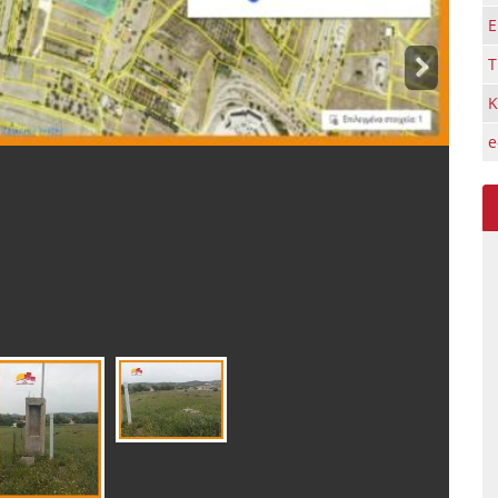
Ε
Τ
Κ
e