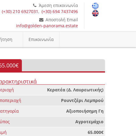
Άμεση επικοινωνία
(+30) 210 6927031
,
(+30) 694 7437496
Αποστολή Email
info@golden-panorama.estate
ήτηση
Επικοινωνία
65.000€
αρακτηριστικά
εριοχή
Κερατέα (Δ. Λαυρεωτικής)
ποπεριοχή
Ρουντζέρι Λεμπρού
ατηγορία
Αξιοποιήσημη Γη
ύπος
Αγροτεμάχιο
ιμή
65.000€