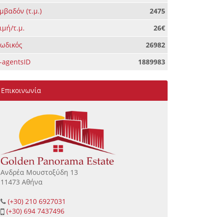
μβαδόν (τ.μ.)
2475
ιμή/τ.μ.
26€
ωδικός
26982
-agentsID
1889983
Επικοινωνία
Ανδρέα Μουστοξύδη 13
11473 Αθήνα
(+30) 210 6927031
(+30) 694 7437496