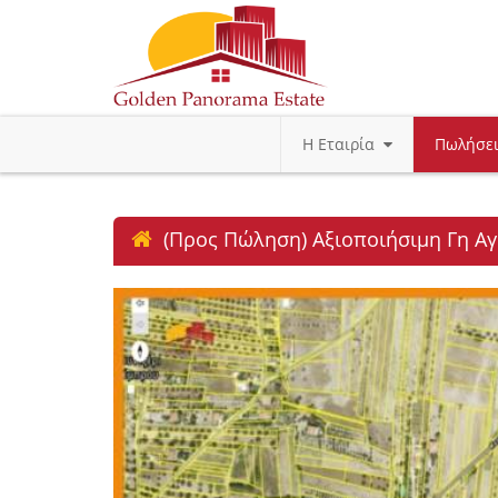
Η Εταιρία
Πωλήσε
(Προς Πώληση) Αξιοποιήσιμη Γη Αγρ