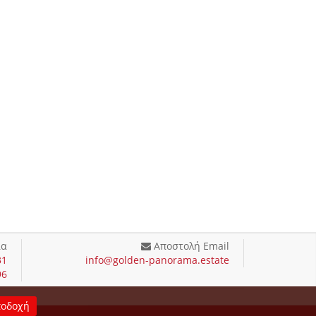
ία
Αποστολή Email
31
info@golden-panorama.estate
96
οδοχή