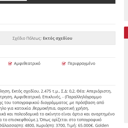
Σχέδιο Πόλεως:
Εκτός σχεδίου
Αμφιθεατρικό
Περιφραγμένο
η, Εκτός σχεδίου, 2.475 τ.μ., Σ.Δ: 0,2, Θέα: Απεριόριστη,
τρηση, Αμφιθεατρικό, Επικλινές, - (Παραλληλόγραμμο
ης του τοπογραφικού διαγράμματος ,με πρόσβαση από
ηλο για κατοικία ,θερμοκήπια, αγροτική χρήση,
ικά και πολεοδομικά το ακίνητο είναι άρτιο και αναρτημένο
α το επισκεφθούμε.), Όπως ορίζεται στο τοπογραφικό
άλασσα(m): 4800, Χωριό(m): 3700, Τιμή: 65.000€. Golden