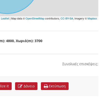
Leaflet
| Map data ©
OpenStreetMap
contributors,
CC-BY-SA
, Imagery ©
Mapbox
): 4800, Χωριό(m): 3700
Συνολικές επισκέψεις:
lize it
Δάνειο
Εκτύπωση