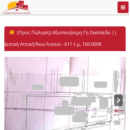
Togg
navi
(Προς Πώληση) Αξιοποιήσιμη Γη Οικόπεδο ||
Δυτική Αττική/Άνω Λιόσια - 611 τ.μ, 100.000€