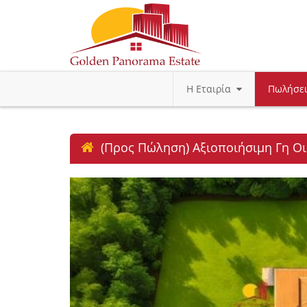
Η Εταιρία
Πωλήσε
(Προς Πώληση) Αξιοποιήσιμη Γη Οικ