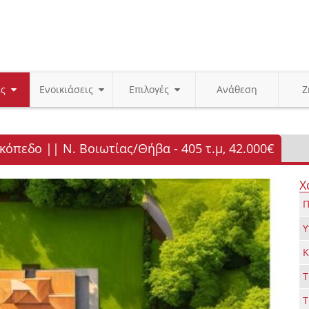
ις
Ενοικιάσεις
Επιλογές
Ανάθεση
Ζ
όπεδο || Ν. Βοιωτίας/Θήβα - 405 τ.μ, 42.000€
Χ
Π
Υ
Κ
Τ
Τ