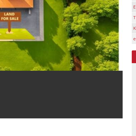
Ε
Τ
Κ
e