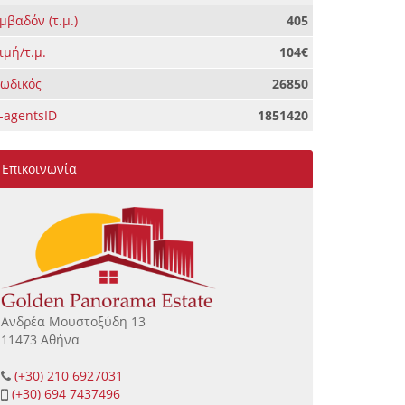
μβαδόν (τ.μ.)
405
ιμή/τ.μ.
104€
ωδικός
26850
-agentsID
1851420
Επικοινωνία
Ανδρέα Μουστοξύδη 13
11473 Αθήνα
(+30) 210 6927031
(+30) 694 7437496