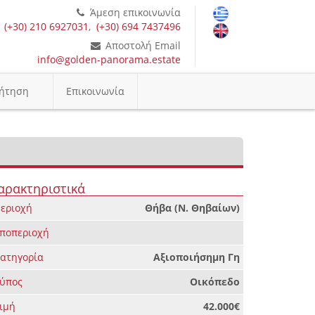
Άμεση επικοινωνία
(+30) 210 6927031
,
(+30) 694 7437496
Αποστολή Email
info@golden-panorama.estate
ήτηση
Επικοινωνία
αρακτηριστικά
εριοχή
Θήβα (Ν. Θηβαίων)
ποπεριοχή
ατηγορία
Αξιοποιήσημη Γη
ύπος
Οικόπεδο
ιμή
42.000€