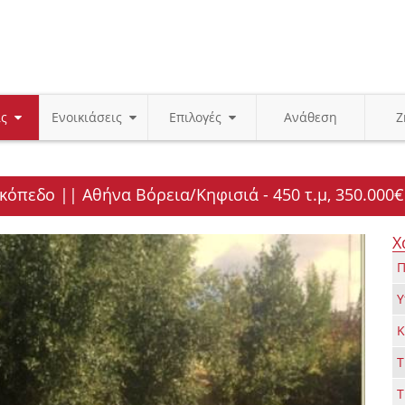
ις
Ενοικιάσεις
Επιλογές
Ανάθεση
Ζ
κόπεδο || Αθήνα Βόρεια/Κηφισιά - 450 τ.μ, 350.000€
Χ
Π
Υ
Κ
Τ
Τ