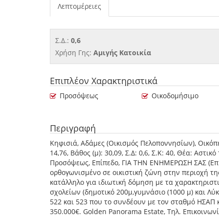
Λεπτομέρειες
Σ.Δ.:
0,6
Χρήση Γης:
Αμιγής Κατοικία
Επιπλέον Χαρακτηριστικά
Προσόψεως
Οικοδομήσιμο
Περιγραφή
Κηφισιά, Αδάμες (Οικισμός Πελοποννησίων), Οικόπε
14,76, Βάθος (μ): 30,09, Σ.Δ: 0,6, Σ.Κ: 40, Θέα: Αστ
Προσόψεως, Επίπεδο, ΓΙΑ ΤΗΝ ΕΝΗΜΕΡΩΣΗ ΣΑΣ (Επί
ορθογωνισμένο σε οικιστική ζώνη στην περιοχή της
κατάλληλο για ιδιωτική δόμηση με τα χαρακτηριστ
σχολείων (δημοτικό 200μ,γυμνάσιο (1000 μ) και Λύκ
522 και 523 που το συνδέουν με τον σταθμό ΗΣΑΠ κα
350.000€. Golden Panorama Estate, Τηλ. Επικοινων