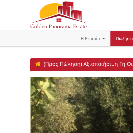
Η Εταιρία
Πωλήσε
(Προς Πώληση) Αξιοποιήσιμη Γη Οι