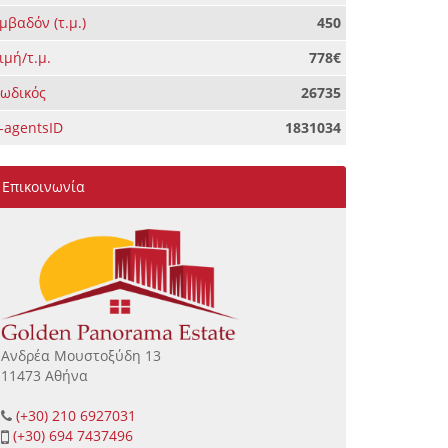
μβαδόν (τ.μ.)
450
ιμή/τ.μ.
778€
ωδικός
26735
-agentsID
1831034
Επικοινωνία
Ανδρέα Μουστοξύδη 13
11473 Αθήνα
(+30) 210 6927031
(+30) 694 7437496