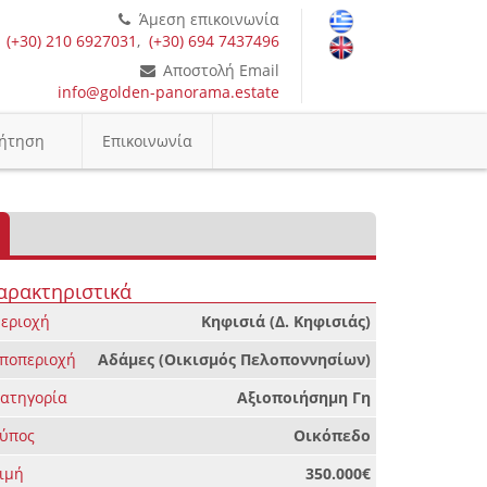
Άμεση επικοινωνία
(+30) 210 6927031
,
(+30) 694 7437496
Αποστολή Email
info@golden-panorama.estate
ήτηση
Επικοινωνία
αρακτηριστικά
εριοχή
Κηφισιά (Δ. Κηφισιάς)
ποπεριοχή
Αδάμες (Οικισμός Πελοποννησίων)
ατηγορία
Αξιοποιήσημη Γη
ύπος
Οικόπεδο
ιμή
350.000€