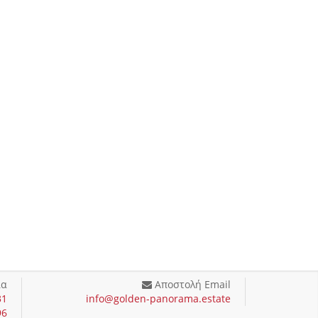
ία
Αποστολή Email
31
info@golden-panorama.estate
96