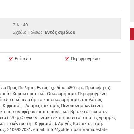
Σ.Κ.:
40
Σχέδιο Πόλεως:
Εντός σχεδίου
Επίπεδο
Περιφραγμένο
δο Προς Πώληση, Εντός σχεδίου, 450 τ.μ., Πρόσοψη (μ):
ικό τοπίο, Χαρακτηριστικά: Οικοδομήσιμο, Περιφραγμένο,
πεδο οικόπεδο άρτιο και οικοδομήσιμο , απολύτως
 Κηφισιάς - Αδάμες (οικισμός Πελοπονησίων).είναι
ικά που αναφέρονται πιο πάνω και βρίσκεται πλησίον
ειο (270 μ).Συγκοινωνιακά εξυπηρετείται από τις γραμμές
ι το κέντρο της Κηφισιάς.), Αμιγής Κατοικία, Τιμή:
ίας: 2106927031, email: info@golden-panorama.estate