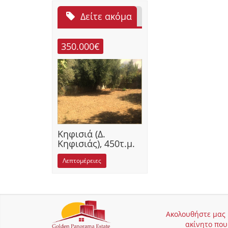
Δείτε ακόμα
350.000€
Κηφισιά (Δ.
Κηφισιάς), 450τ.μ.
Λεπτομέρειες
Ακολουθήστε μας κ
ακίνητο που 