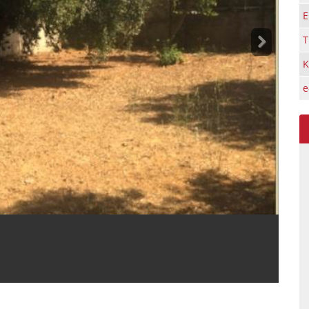
Ε
Τ
Κ
e