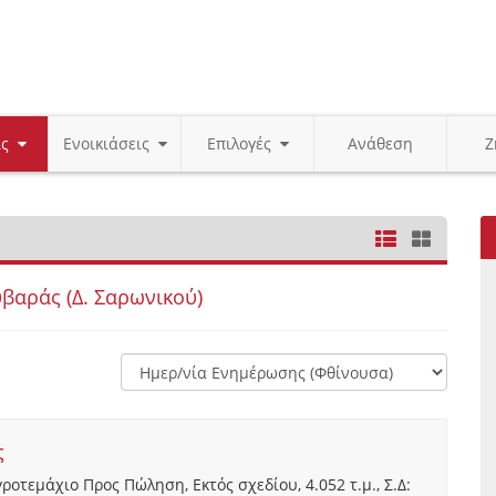
ις
Ενοικιάσεις
Επιλογές
Ανάθεση
Ζ
βαράς (Δ. Σαρωνικού)
ς
οτεμάχιο Προς Πώληση, Εκτός σχεδίου, 4.052 τ.μ., Σ.Δ: