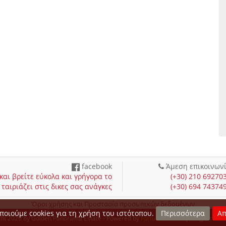
facebook
Άμεση επικοινων
αι βρείτε εύκολα και γρήγορα το
(+30) 210 69270
ταιριάζει στις δικες σας ανάγκες
(+30) 694 74374
Όροι χρήσης και Προστασία προσωπικών δεδομένων
ποιούμε cookies για τη χρήση του ιστότοπου.
Περισσότερα
Απ
ght 2026 by Golden Panorama Estate - Powered by
Fortunet Hellas
|
e-agents te