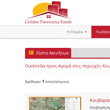
Η Εταιρία
Πωλήσε
Λίστα Ακινήτων
Οικόπεδα προς Αγορά στις περιοχές Κου
1
Βρέθηκαν
Αποτελέσματα
Κουβαρά
ΚουβαράςΑγρ