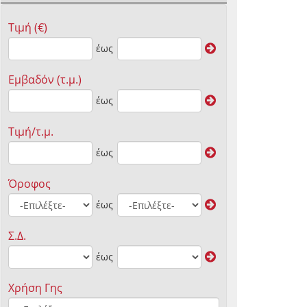
Τιμή (€)
έως
Εμβαδόν (τ.μ.)
έως
Τιμή/τ.μ.
έως
Όροφος
έως
Σ.Δ.
έως
Χρήση Γης